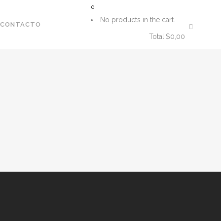
0
No products in the cart.
CONTACTO
Total:
$
0,00
CART