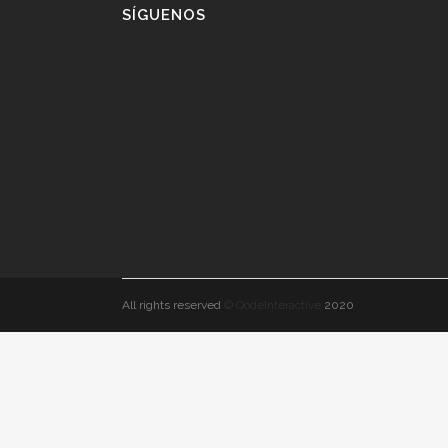
SÍGUENOS
All rights reserved
© QodeInteractive
2020