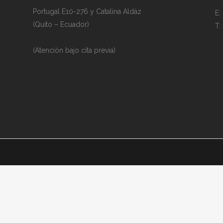
Portugal E10-276 y Catalina Aldáz
E:
(Quito – Ecuador)
T:
(Atención bajo cita previa)