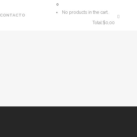
0
No products in the cart.
CONTACTO
Total:
$
0,00
CART