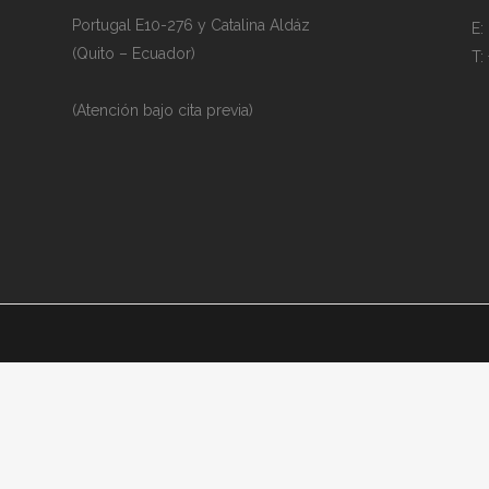
Portugal E10-276 y Catalina Aldáz
E:
(Quito – Ecuador)
T:
(Atención bajo cita previa)