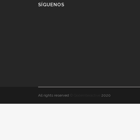
SÍGUENOS
All rights reserved
© QodeInteractive
2020