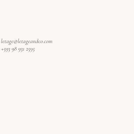
:
letage@letageandco.com
:
+593 98 931 2595