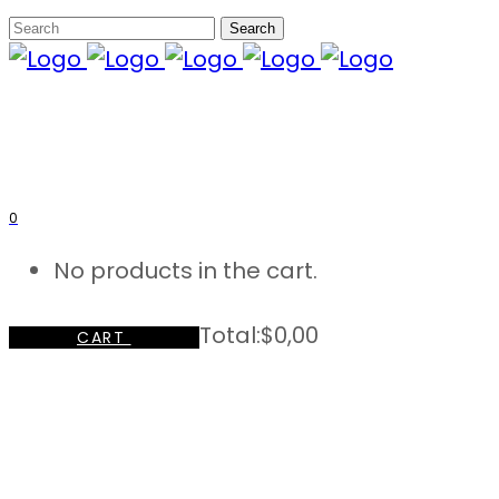
0
No products in the cart.
Total:
$
0,00
CART