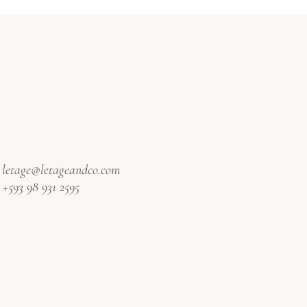
:
letage@letageandco.com
:
+593 98 931 2595