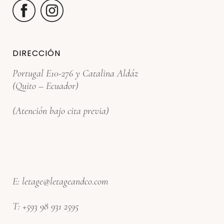
DIRECCIÓN
Portugal E10-276 y Catalina Aldáz
(Quito – Ecuador)
(Atención bajo cita previa)
E:
letage@letageandco.com
T:
+593 98 931 2595