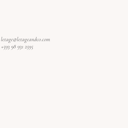
:
letage@letageandco.com
:
+593 98 931 2595