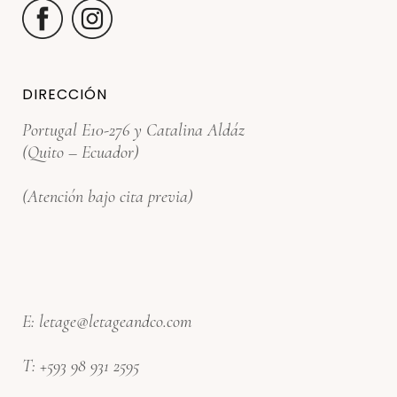
DIRECCIÓN
Portugal E10-276 y Catalina Aldáz
(Quito – Ecuador)
(Atención bajo cita previa)
E:
letage@letageandco.com
T:
+593 98 931 2595