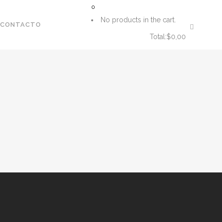
0
No products in the cart.
CONTACTO
Total:
$
0,00
CART