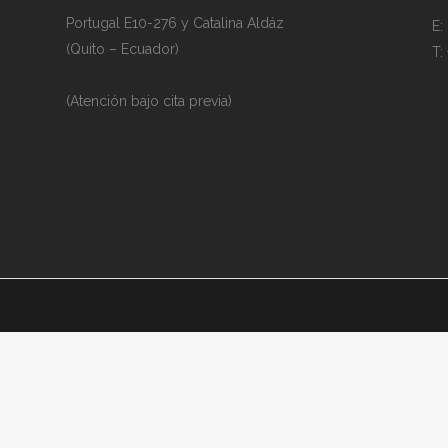
Portugal E10-276 y Catalina Aldáz
E:
(Quito – Ecuador)
T:
(Atención bajo cita previa)