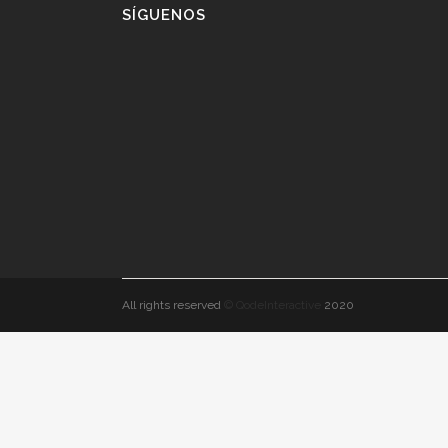
SÍGUENOS
All rights reserved
© QodeInteractive
2020