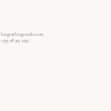
:
letage@letageandco.com
:
+593 98 931 2595