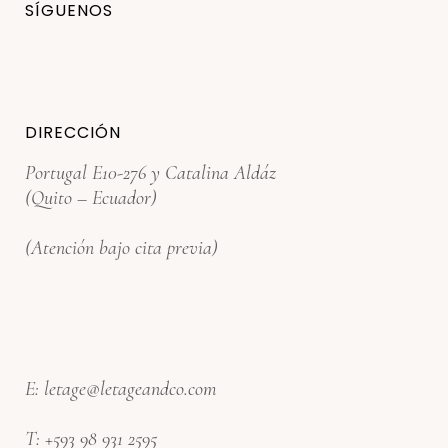
SÍGUENOS
DIRECCIÓN
Portugal E10-276 y Catalina Aldáz
(Quito – Ecuador)
(Atención bajo cita previa)
E:
letage@letageandco.com
T:
+593 98 931 2595