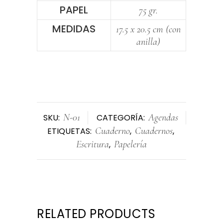
PAPEL
75 gr.
MEDIDAS
17.5 x 20.5 cm (con
anilla)
N-01
Agendas
SKU:
CATEGORÍA:
Cuaderno
Cuadernos
ETIQUETAS:
,
,
Escritura
Papelería
,
RELATED PRODUCTS